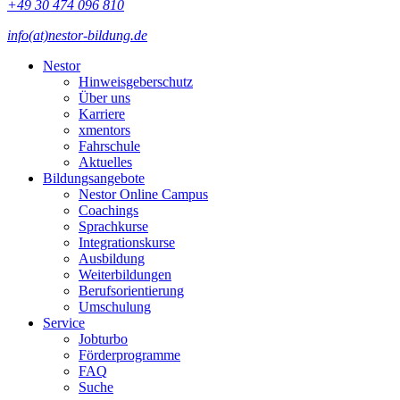
+49 30 474 096 810
info(at)nestor-bildung.de
Nestor
Hinweisgeberschutz
Über uns
Karriere
xmentors
Fahrschule
Aktuelles
Bildungsangebote
Nestor Online Campus
Coachings
Sprachkurse
Integrationskurse
Ausbildung
Weiterbildungen
Berufsorientierung
Umschulung
Service
Jobturbo
Förderprogramme
FAQ
Suche