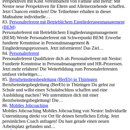
Perspektiven mit Kind Vereinbarkeit von Familie und Beruf: Mit
Nestor neue Perspektiven für Eltern und Alleinerziehende schaffen.
Jetzt Chancen entdecken! Die Teilnehmer erhalten in dieser
Maßnahme individuelle…
83.
Personalreferent mit Betrieblichem Eingliederungsmanagement
(BEM)
Personalreferent mit Betrieblichem Eingliederungsmanagement
(BEM) Werde Personalreferent mit Schwerpunkt BEM: Erwerbe
fundierte Kenntnisse in Personalmanagement &
Eingliederungsprozessen. Jetzt informieren! Das Ziel…
84.
Personalreferent
Personalreferent Qualifiziere dich als Personalreferent mit Nestor:
Fundierte Kenntnisse in Personalmanagement und HR-Prozessen.
Jetzt mehr erfahren! Die Weiterbildung zum Personalreferenten
umfasst vielseitiges…
85.
Berufseinstiegsbegleitung (BerEb) in Thüringen
Berufseinstiegsbegleitung (BerEb) in Thüringen Du gehst zur
Schule und willst einen Schulabschluss schaffen und eine
Ausbildung machen? Wir unterstützen dich mit einer
Berufseinstiegsbegleitung! Die…
86.
Mobiles Jobcoaching
Mobiles Jobcoaching Mobiles Jobcoaching von Nestor: Individuelle
Unterstützung direkt vor Ort für deinen beruflichen Erfolg. Jetzt
persönlichen Coach anfragen! Du hast gerade einen neuen
Arbeitsplatz gefunden und…