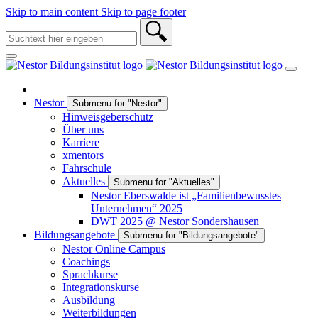
Skip to main content
Skip to page footer
Nestor
Submenu for "Nestor"
Hinweisgeberschutz
Über uns
Karriere
xmentors
Fahrschule
Aktuelles
Submenu for "Aktuelles"
Nestor Eberswalde ist „Familienbewusstes
Unternehmen“ 2025
DWT 2025 @ Nestor Sondershausen
Bildungsangebote
Submenu for "Bildungsangebote"
Nestor Online Campus
Coachings
Sprachkurse
Integrationskurse
Ausbildung
Weiterbildungen