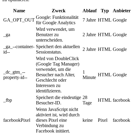
Name
Zweck
Ablauf
Typ
Anbieter
Google: Funktionalität
GA_OPT_OUT
7 Jahre
HTML
Google
für Google Analytics
Wird verwendet, um
_ga
Benutzer zu
2 Jahre
HTML
Google
unterscheiden.
_ga_--container-
Speichert den aktuellen
2 Jahre
HTML
Google
id--
Sessionstatus.
Wird von DoubleClick
(Google Tag Manager)
verwendet, um die
_dc_gtm_--
1
Besucher nach Alter,
HTML
Google
property-id--
Minute
Geschlecht oder
Interessen zu
identifizieren.
Speichert die eindeutige
28
_fbp
HTML
facebook
Besucher-ID.
Tage
Wenn JavaScript nicht
aktiviert ist, wird durch
facebookPixel
dieses Pixel eine
keine
Pixel
facebook
Verbindung zu
Facebook initiiert.