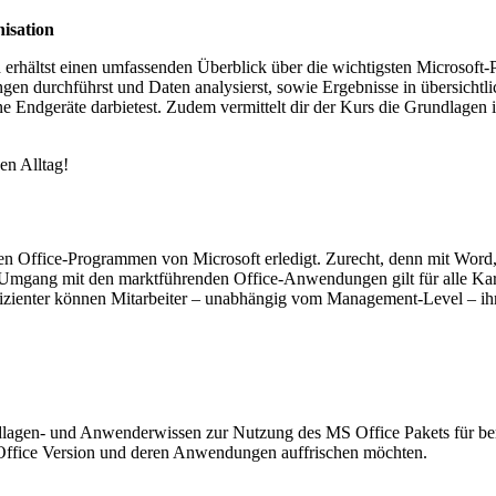
nisation
 erhältst einen umfassenden Überblick über die wichtigsten Microsoft
gen durchführst und Daten analysierst, sowie Ergebnisse in übersichtlic
dene Endgeräte darbietest. Zudem vermittelt dir der Kurs die Grundla
hen Alltag!
n Office-Programmen von Microsoft erledigt. Zurecht, denn mit Word, 
 Umgang mit den marktführenden Office-Anwendungen gilt für alle Karrie
ffizienter können Mitarbeiter – unabhängig vom Management-Level – ihr
Grundlagen- und Anwenderwissen zur Nutzung des MS Office Pakets für b
 Office Version und deren Anwendungen auffrischen möchten.