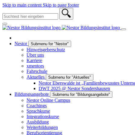
Skip to main content
Skip to page footer
Nestor
Submenu for "Nestor"
Hinweisgeberschutz
Über uns
Karriere
xmentors
Fahrschule
Aktuelles
Submenu for "Aktuelles"
Nestor Eberswalde ist „Familienbewusstes Unter
DWT 2025 @ Nestor Sondershausen
Bildungsangebote
Submenu for "Bildungsangebote"
Nestor Online Campus
Coachings
Sprachkurse
Integrationskurse
Ausbildung
Weiterbildungen
Berufsorientierung