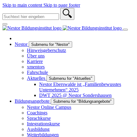
Skip to main content
Skip to page footer
Nestor
Submenu for "Nestor"
Hinweisgeberschutz
Über uns
Karriere
xmentors
Fahrschule
Aktuelles
Submenu for "Aktuelles"
Nestor Eberswalde ist „Familienbewusstes
Unternehmen“ 2025
DWT 2025 @ Nestor Sondershausen
Bildungsangebote
Submenu for "Bildungsangebote"
Nestor Online Campus
Coachings
Sprachkurse
Integrationskurse
Ausbildung
Weiterbildungen