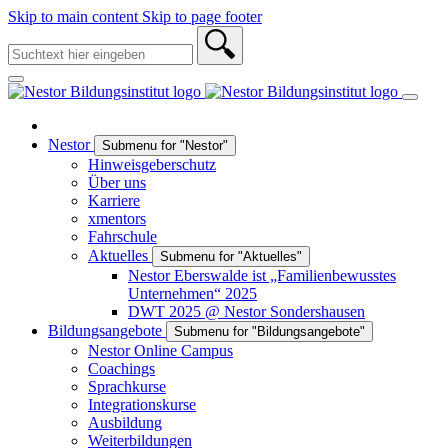
Skip to main content
Skip to page footer
Nestor
Submenu for "Nestor"
Hinweisgeberschutz
Über uns
Karriere
xmentors
Fahrschule
Aktuelles
Submenu for "Aktuelles"
Nestor Eberswalde ist „Familienbewusstes
Unternehmen“ 2025
DWT 2025 @ Nestor Sondershausen
Bildungsangebote
Submenu for "Bildungsangebote"
Nestor Online Campus
Coachings
Sprachkurse
Integrationskurse
Ausbildung
Weiterbildungen