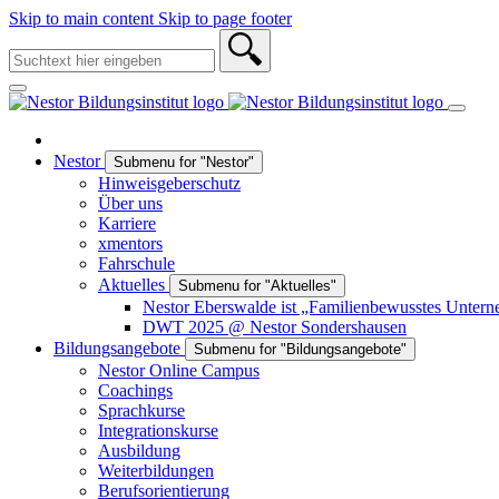
Skip to main content
Skip to page footer
Nestor
Submenu for "Nestor"
Hinweisgeberschutz
Über uns
Karriere
xmentors
Fahrschule
Aktuelles
Submenu for "Aktuelles"
Nestor Eberswalde ist „Familienbewusstes Unter
DWT 2025 @ Nestor Sondershausen
Bildungsangebote
Submenu for "Bildungsangebote"
Nestor Online Campus
Coachings
Sprachkurse
Integrationskurse
Ausbildung
Weiterbildungen
Berufsorientierung