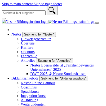
Skip to main content
Skip to page footer
Nestor
Submenu for "Nestor"
Hinweisgeberschutz
Über uns
Karriere
xmentors
Fahrschule
Aktuelles
Submenu for "Aktuelles"
Nestor Eberswalde ist „Familienbewusstes
Unternehmen“ 2025
DWT 2025 @ Nestor Sondershausen
Bildungsangebote
Submenu for "Bildungsangebote"
Nestor Online Campus
Coachings
Sprachkurse
Integrationskurse
Ausbildung
Weiterbildungen