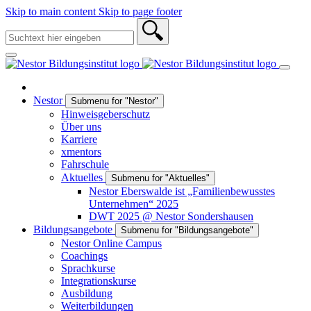
Skip to main content
Skip to page footer
Nestor
Submenu for "Nestor"
Hinweisgeberschutz
Über uns
Karriere
xmentors
Fahrschule
Aktuelles
Submenu for "Aktuelles"
Nestor Eberswalde ist „Familienbewusstes
Unternehmen“ 2025
DWT 2025 @ Nestor Sondershausen
Bildungsangebote
Submenu for "Bildungsangebote"
Nestor Online Campus
Coachings
Sprachkurse
Integrationskurse
Ausbildung
Weiterbildungen