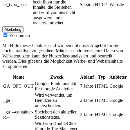
beeinflusst nur die
fe_typo_user
Session
HTTP
Website
Inhalte, die Sie sehen
und wird von uns nicht
ausgewertet oder
weiterverarbeitet.
Marketing
Zustimmen
Mit Hilfe dieser Cookies sind wir bemüht unser Angebot für Sie
noch attraktiver zu gestalten. Mittels pseudonymisierter Daten von
Websitenutzern kann der Nutzerfluss analysiert und beurteilt
werden. Dies gibt uns die Möglichkeit Werbe- und Websiteinhalte
zu optimieren.
Name
Zweck
Ablauf
Typ
Anbieter
Google: Funktionalität
GA_OPT_OUT
7 Jahre
HTML
Google
für Google Analytics
Wird verwendet, um
_ga
Benutzer zu
2 Jahre
HTML
Google
unterscheiden.
_ga_--container-
Speichert den aktuellen
2 Jahre
HTML
Google
id--
Sessionstatus.
Wird von DoubleClick
(Google Tag Manager)