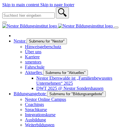
Skip to main content
Skip to page footer
Nestor
Submenu for "Nestor"
Hinweisgeberschutz
Über uns
Karriere
xmentors
Fahrschule
Aktuelles
Submenu for "Aktuelles"
Nestor Eberswalde ist „Familienbewusstes
Unternehmen“ 2025
DWT 2025 @ Nestor Sondershausen
Bildungsangebote
Submenu for "Bildungsangebote"
Nestor Online Campus
Coachings
Sprachkurse
Integrationskurse
Ausbildung
Weiterbildungen