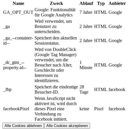
Name
Zweck
Ablauf
Typ
Anbieter
Google: Funktionalität
GA_OPT_OUT
7 Jahre
HTML
Google
für Google Analytics
Wird verwendet, um
_ga
Benutzer zu
2 Jahre
HTML
Google
unterscheiden.
_ga_--container-
Speichert den aktuellen
2 Jahre
HTML
Google
id--
Sessionstatus.
Wird von DoubleClick
(Google Tag Manager)
verwendet, um die
_dc_gtm_--
1
Besucher nach Alter,
HTML
Google
property-id--
Minute
Geschlecht oder
Interessen zu
identifizieren.
Speichert die eindeutige
28
_fbp
HTML
facebook
Besucher-ID.
Tage
Wenn JavaScript nicht
aktiviert ist, wird durch
facebookPixel
dieses Pixel eine
keine
Pixel
facebook
Verbindung zu
Facebook initiiert.
Alle Cookies ablehnen
Alle Cookies akzeptieren