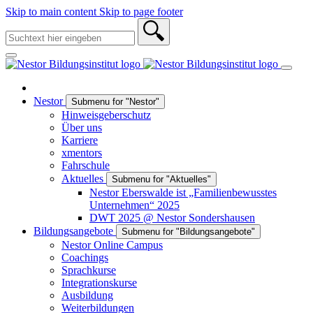
Skip to main content
Skip to page footer
Nestor
Submenu for "Nestor"
Hinweisgeberschutz
Über uns
Karriere
xmentors
Fahrschule
Aktuelles
Submenu for "Aktuelles"
Nestor Eberswalde ist „Familienbewusstes
Unternehmen“ 2025
DWT 2025 @ Nestor Sondershausen
Bildungsangebote
Submenu for "Bildungsangebote"
Nestor Online Campus
Coachings
Sprachkurse
Integrationskurse
Ausbildung
Weiterbildungen