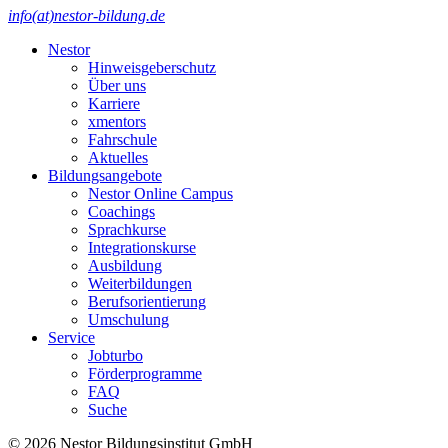
info(at)nestor-bildung.de
Nestor
Hinweisgeberschutz
Über uns
Karriere
xmentors
Fahrschule
Aktuelles
Bildungsangebote
Nestor Online Campus
Coachings
Sprachkurse
Integrationskurse
Ausbildung
Weiterbildungen
Berufsorientierung
Umschulung
Service
Jobturbo
Förderprogramme
FAQ
Suche
© 2026 Nestor Bildungsinstitut GmbH